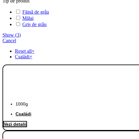
Tip de produs
Făină de grâu
Mălai
Griș de grâu
Show
(
3
)
Cancel
Reset all
×
Családi
×
1000g
Családi
Vezi detalii