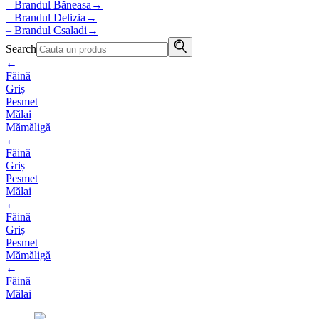
– Brandul Băneasa
→
– Brandul Delizia
→
– Brandul Csaladi
→
Search
←
Făină
Griș
Pesmet
Mălai
Mămăligă
←
Făină
Griș
Pesmet
Mălai
←
Făină
Griș
Pesmet
Mămăligă
←
Făină
Mălai