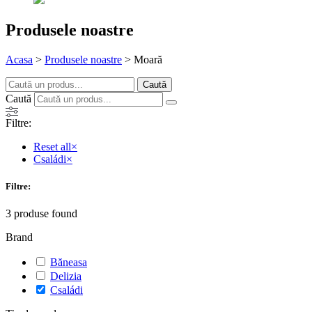
Produsele
noastre
Acasa
>
Produsele noastre
>
Moară
Caută
Caută
Filtre:
Reset all
×
Családi
×
Filtre:
3
produse found
Brand
Băneasa
Delizia
Családi