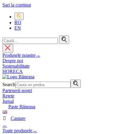
Sari la conținut
RO
EN
Produsele noastre
→
Despre noi
Sustenabilitate
HORECA
Search
Partenerii noștri
Rețete
Jurnal
Paste Băneasa
Cautare
←
Toate produsele
→