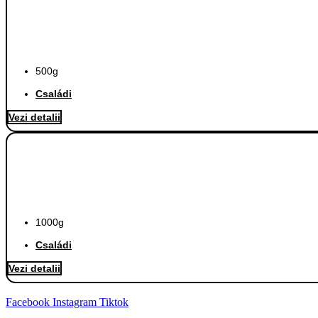
500g
Családi
Vezi detalii
1000g
Családi
Vezi detalii
Facebook
Instagram
Tiktok